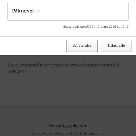
Påkrævet
Dette kort kræver at marketing cookies er slået til.
Klik her for at ændre dine indstillinger for Cookies.
Senest opdateret (UTC)
:
17. marts 2026 kl. 12.10
Afvis alle
Tillad alle
Spørgsmål
Har du spørgsmål til din tilmelding kontakt Kredskontoret på tlf.
4695 4850
Dansk Sygeplejeråd
Sankt Annæ Plads 30 1250 København K