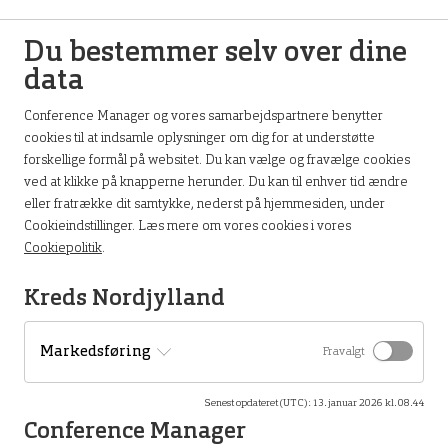
Der er kaffe og morgenbrød i kantinen fra kl. 08.30
Du bestemmer selv over dine
data
Conference Manager og vores samarbejdspartnere benytter
cookies til at indsamle oplysninger om dig for at understøtte
forskellige formål på websitet. Du kan vælge og fravælge cookies
ved at klikke på knapperne herunder. Du kan til enhver tid ændre
Tid og sted
eller fratrække dit samtykke, nederst på hjemmesiden, under
Cookieindstillinger. Læs mere om vores cookies i vores
9. sep. 2026 kl. 08.30 til kl. 12.00 hos:
Cookiepolitik
.
DSR, Kreds Nordjylland
Kreds Nordjylland
Sofiendalsvej 3
9200 Aalborg SV
Markedsføring
Fravalgt
Find vej til kredskontoret
Senest opdateret (UTC)
:
13. januar 2026 kl. 08.44
Conference Manager