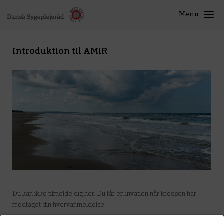
Menu
Introduktion til AMiR
Du kan ikke tilmelde dig her. Du får en invation når kredsen har
modtaget din hvervanmeldelse