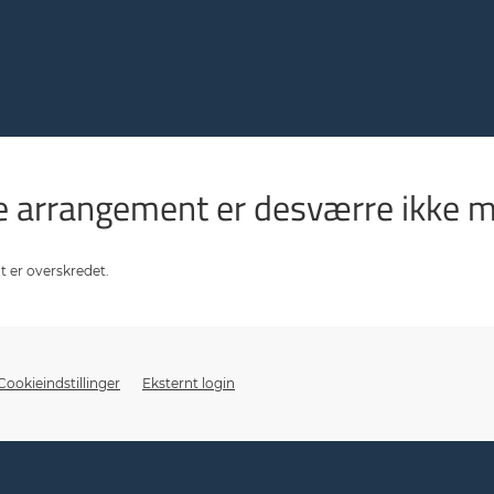
tte arrangement er desværre ikke m
t er overskredet.
Cookieindstillinger
Eksternt login