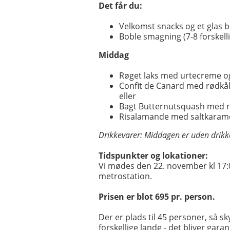
Det får du:
Velkomst snacks og et glas 
Boble smagning (7-8 forskelli
Middag
Røget laks med urtecreme o
Confit de Canard med rødkåls
eller
Bagt Butternutsquash med rø
Risalamande med saltkaram
Drikkevarer: Middagen er uden drikke
Tidspunkter og lokationer:
Vi mødes den 22. november kl 17:0
metrostation.
Prisen er blot 695 pr. person.
Der er plads til 45 personer, så s
forskellige lande - det bliver gara