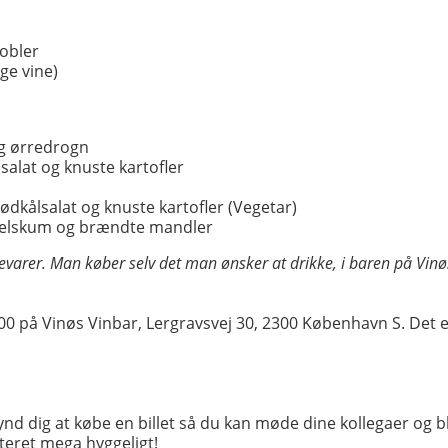
bobler
ge vine)
g ørredrogn
alat og knuste kartofler
dkålsalat og knuste kartofler (Vegetar)
elskum og brændte mandler
varer. Man køber selv det man ønsker at drikke, i baren på Vinø
0 på Vinøs Vinbar, Lergravsvej 30, 2300 København S. Det 
kynd dig at købe en billet så du kan møde dine kollegaer og b
nteret mega hyggeligt!