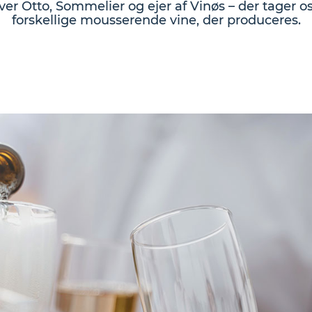
ver Otto, Sommelier og ejer af Vinøs – der tager 
forskellige mousserende vine, der produceres.