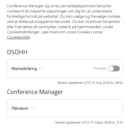
Conference Manager og vores samarbejdspartnere benytter
cookies til at indsamle oplysninger om dig for at understøtte
forskellige formål på websitet. Du kan vælge og fravælge cookies
Tilmeld dig her
ved at klikke på knapperne herunder. Du kan til enhver tid ændre
Bemærk venligst fortrydelsesfristen, som er d. 1. august 2025. Efter
eller fratrække dit samtykke, nederst på hjemmesiden, under
denne dato vil det IKKE være muligt at få kursusgebyret retur, idet vi
Cookieindstillinger. Læs mere om vores cookies i vores
skal betale for værelser m.m.
Cookiepolitik
.
Når du siger ja til at fremgå på deltagerlisten, giver du også accept til
DSOHH
deling af navn og firma til industrien.
Markedsføring
Årets program
Fravalgt
Senest opdateret (UTC)
:
9. maj 2025 kl. 08.54
Se program her
Conference Manager
Påkrævet
Senest opdateret (UTC)
:
17. marts 2026 kl. 12.10