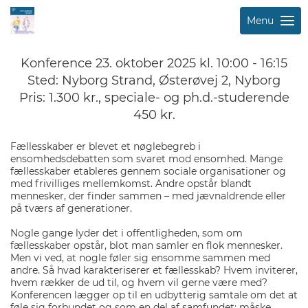
Menu
Konference 23. oktober 2025 kl. 10:00 - 16:15
Sted: Nyborg Strand, Østerøvej 2, Nyborg
Pris: 1.300 kr., speciale- og ph.d.-studerende
450 kr.
Fællesskaber er blevet et nøglebegreb i
ensomhedsdebatten som svaret mod ensomhed. Mange
fællesskaber etableres gennem sociale organisationer og
med frivilliges mellemkomst. Andre opstår blandt
mennesker, der finder sammen – med jævnaldrende eller
på tværs af generationer.
Nogle gange lyder det i offentligheden, som om
fællesskaber opstår, blot man samler en flok mennesker.
Men vi ved, at nogle føler sig ensomme sammen med
andre. Så hvad karakteriserer et fællesskab? Hvem inviterer,
hvem rækker de ud til, og hvem vil gerne være med?
Konferencen lægger op til en udbytterig samtale om det at
føle sig forbundet og som en del af samfundet; måske,