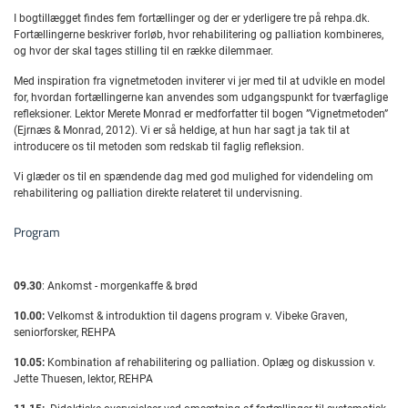
I bogtillægget findes fem fortællinger og der er yderligere tre på rehpa.dk.
Fortællingerne beskriver forløb, hvor rehabilitering og palliation kombineres,
og hvor der skal tages stilling til en række dilemmaer.
Med inspiration fra vignetmetoden inviterer vi jer med til at udvikle en model
for, hvordan fortællingerne kan anvendes som udgangspunkt for tværfaglige
refleksioner. Lektor Merete Monrad er medforfatter til bogen ”Vignetmetoden”
(Ejrnæs & Monrad, 2012). Vi er så heldige, at hun har sagt ja tak til at
introducere os til metoden som redskab til faglig refleksion.
Vi glæder os til en spændende dag med god mulighed for videndeling om
rehabilitering og palliation direkte relateret til undervisning.
Program
09.30
: Ankomst - morgenkaffe & brød
10.00:
Velkomst & introduktion til dagens program v. Vibeke Graven,
seniorforsker, REHPA
10.05:
Kombination af rehabilitering og palliation. Oplæg og diskussion v.
Jette Thuesen, lektor, REHPA