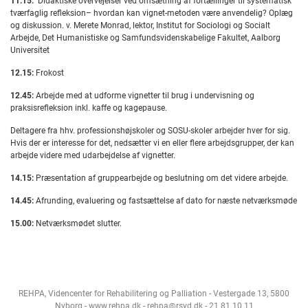
11.15:
Didaktiske overvejelser ved omsætning af fortællinger til systematisk
tværfaglig refleksion– hvordan kan vignet-metoden være anvendelig? Oplæg
og diskussion. v. Merete Monrad, lektor, Institut for Sociologi og Socialt
Arbejde, Det Humanistiske og Samfundsvidenskabelige Fakultet, Aalborg
Universitet
12.15:
Frokost
12.45:
Arbejde med at udforme vignetter til brug i undervisning og
praksisrefleksion inkl. kaffe og kagepause.
Deltagere fra hhv. professionshøjskoler og SOSU-skoler arbejder hver for sig.
Hvis der er interesse for det, nedsætter vi en eller flere arbejdsgrupper, der kan
arbejde videre med udarbejdelse af vignetter.
14.15:
Præsentation af gruppearbejde og beslutning om det videre arbejde.
14.45:
Afrunding, evaluering og fastsættelse af dato for næste netværksmøde
15.00:
Netværksmødet slutter.
REHPA, Videncenter for Rehabilitering og Palliation - Vestergade 13, 5800
Nyborg - www.rehpa.dk - rehpa@rsyd.dk - 21 81 10 11