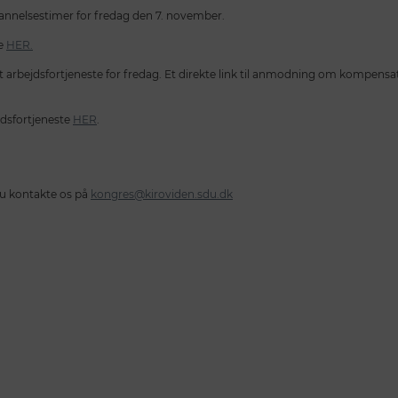
annelsestimer for fredag den 7. november.
se
HER.
bejdsfortjeneste for fredag. Et direkte link til anmodning om kompensation
dsfortjeneste
HER
.
du kontakte os på
kongres@kiroviden.sdu.dk