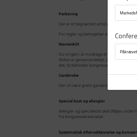
Markedsf
Parkering
Der er et begrænset antal parkeringsplads
Confer
For regler og betingelser se skiltning.
Navneskilt
Påkræve
Du vil igen i år modtage et digitalt navnes
Skiltet er genanvendeligt, og det er derfor
det, forbeholder kongressen sig ret til at s
Garderobe
Der vil være gratis garderobe ved recept
Special kost og allergier
Allergier og specialkost skal tilføjes under
fra kongressekretariatet.
Systematisk efteruddannelse og kompen