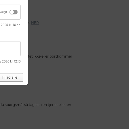
valgt
rkering kan findes
HER
 2025 kl. 10.44
n. Returneres skiltet ikke eller bortkommer
s 2026 kl. 12.10
Tillad alle
 ansvar.
du spørgsmål så tag fat i en tjener eller en