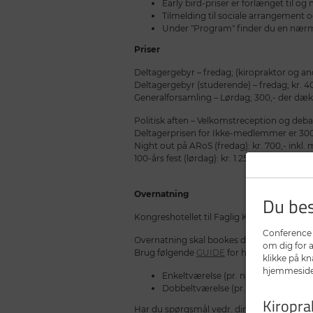
Early bird-priser er forlænget til o
Tilmelding til sociale arrangement 
Under "Program" finder du en nærme
Priser
Deltagergebyr – fredag; (kiropraktor og andre
Deltagergebyr (studerende) – fredag; kr. 400
Generalforsamling – Lørdag; 300,- der dæk
Politisk aften – Velkomstreception og deba
Deltagerprisen for Ikke-medlemmer er 300
Night out på ARoS (fredag): kr. 700,- inkl
100-års fest (lørdag): kr. 1.250,- inkl. moms
Overnatning
Du bes
Kongreshotellet til Faglig Kongres 2025 er
Conference 
Overnatning skal bookes direkte ved hot
om dig for 
Brug følgende
GUIDE
for hjælp til booking
klikke på k
hjemmesiden
Enkeltværelse (pr. nat inkl. morgenma
Dobbeltværelse (pr. nat inkl. morgen
Kiropra
Har du spørgsmål vedr. din booking kan 