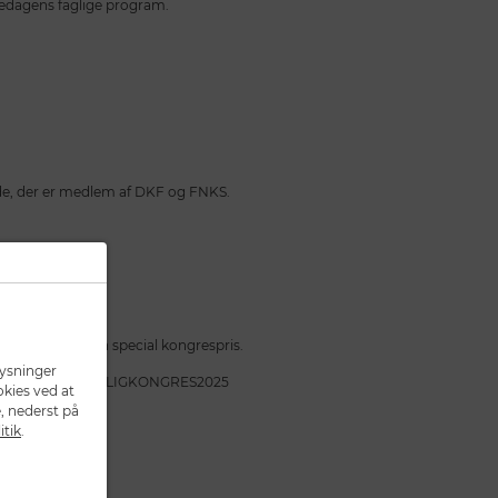
 fredagens faglige program.
ende, der er medlem af DKF og FNKS.
rnatning til en special kongrespris.
lysninger
ookingkoden: BC-FAGLIGKONGRES2025
okies ved at
, nederst på
itik
.