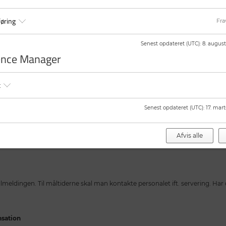
øring
Fra
er ifm. hotellet, som kan anvendes mod betaling. Øvrige muligheder for pa
Senest opdateret (UTC)
:
8. august
ence Manager
t
kilt når du ankommer til kongressen.
 vigtigt, at du returnerer det, inden du forlader og tager hjem fra kongresse
ende en opkrævning for erstatning af skiltet.
Senest opdateret (UTC)
:
17. mart
Afvis alle
ionen ved Comwell Aarhus under hele kongressen, som kan benyttes på eget
 tilmeldingen. Til måltiderne skal man kontakte personalet ift. servering. Har 
sation