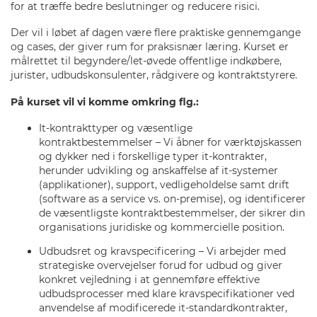
for at træffe bedre beslutninger og reducere risici.
Der vil i løbet af dagen være flere praktiske gennemgange
og cases, der giver rum for praksisnær læring. Kurset
er
målrettet til begyndere/let-øvede o
ffentlige indkøbere,
jurister, udbudskonsulenter, rådgivere og kontraktstyrere.
På kurset vil vi komme omkring flg.:
It-kontrakttyper og væsentlige
kontraktbestemmelser – Vi åbner for værktøjskassen
og dykker ned i forskellige typer it-kontrakter,
herunder udvikling og anskaffelse af it-systemer
(applikationer), support, vedligeholdelse samt drift
(software as a service vs. on-premise), og identificerer
de væsentligste kontraktbestemmelser, der sikrer din
organisations juridiske og kommercielle position.
Udbudsret og kravspecificering – Vi arbejder med
strategiske overvejelser forud for udbud og giver
konkret vejledning i at gennemføre effektive
udbudsprocesser med klare kravspecifikationer ved
anvendelse af modificerede it-standardkontrakter,