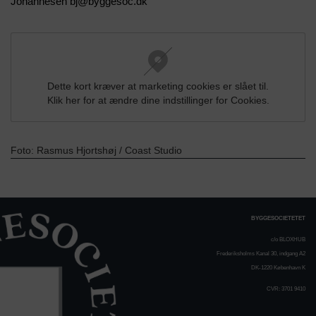
Johannesen bj@byggesoc.dk
Dette kort kræver at marketing cookies er slået til.
Klik her for at ændre dine indstillinger for Cookies.
Foto: Rasmus Hjortshøj / Coast Studio
BYGGESOCIETETET
c/o BLOXHUB
Frederiksholms Kanal 30, indgang A2
DK-1220 København K
CVR: 3701 9410