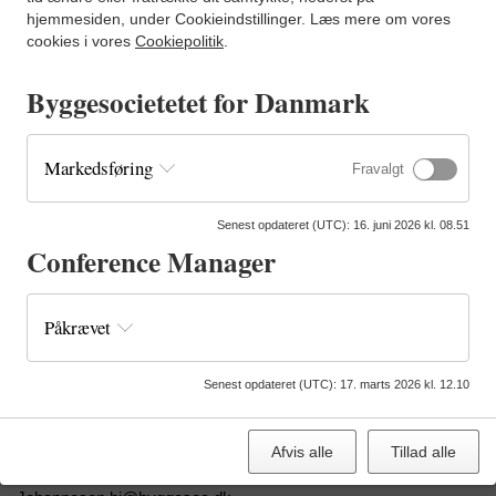
bl.a.
Nanna Westerby Jensen, Jens Kramer Mikkelsen,
hjemmesiden, under Cookieindstillinger. Læs mere om vores
Frederik Møller Jensen, Signe Kongebro, Gustav Kragh-
cookies i vores
Cookiepolitik
.
Jacobsen
og mange flere.
Byggesocietetet for Danmark
Markedsføring
Fravalgt
TILMELD
Senest opdateret (UTC)
:
16. juni 2026 kl. 08.51
Conference Manager
PRAKTISK INFORMATION
Påkrævet
Dato:
Den 17. september
Senest opdateret (UTC)
:
17. marts 2026 kl. 12.10
Tid
: 14.00 - 18.30
Sted
:
Spor10, Vasbygade 10, 2450 København
Pris:
550 kr. ekskl. moms for medlemmer og 950 kr. ekskl.
Afvis alle
Tillad alle
moms for ikke-medlemmer
Kontakt:
Lisbet Fibiger lfi@byensnetvaerk.dk eller Birita