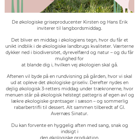
De økologiske griseproducenter Kirsten og Hans Erik
inviterer til langbordsmiddag.
Det bliver en middag i økologiens tegn, hvor du får et
unikt indblik i de økologiske landbrugs kvaliteter. Værterne
dykker ned i biodiversitet, dyrevelfærd og natur – og du får
mulighed for
at blande dig i, hvilken vej økologien skal gå.
Aftenen vil byde på en rundvisning på gården, hvor vi skal
ud at opleve det økologiske griseliv. Derefter nydes en
dejlig økologisk 3-retters middag under trækronerne, hvor
menuen står på økologisk helstegt pattegris af egen avl og
lækre økologiske grøntsager i sæson – og sommerlig
rabarbertrifli til dessert. Alt sammen tilberedt af Gl.
Avernæs Sinatur.
Du kan forvente en hyggelig aften med sang, snak og
indsigt i
den økologiske produktion.