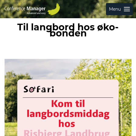
Menu
Til langbord hos øko-
bonden