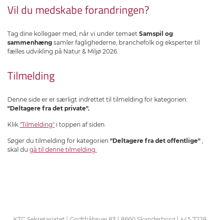
Vil du medskabe forandringen?
Tag dine kollegaer med, når vi under temaet
Samspil og
sammenhæng
samler faglighederne, branchefolk og eksperter til
fælles udvikling på Natur & Miljø 2026.
Tilmelding
Denne side er er særligt indrettet til tilmelding for kategorien:
"Deltagere fra det private".
Klik
"Tilmelding"
i toppen af siden.
Søger du tilmelding for kategorien
"Deltagere fra det offentlige"
,
skal du
gå til denne tilmelding .
KTC Sekretariatet | Godthåbsvej 83 | 8660 Skanderborg | +45 7228