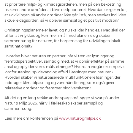
at prioritere miljø- og klimadagsordenen, men på den bekostning
risikerer andre områder at blive nedprioriteret. Hvordan sørger vi for,
at udviklingen på andre områder ikke går i stå, men tænkes ind i den
aktuelle dagsorden, så vi oplever samspil og et positivt modspil?
Omlægningsplanerne er lavet, og nu skal der handles. Hvad skal der
til for, at vi lykkes og kommer i mål med planerne og skaber
sammenhæng for naturen, for borgerne og for udviklingen lokalt
samt nationalt?
Hvordan bliver naturen en partner, når vi tænker løsninger og
fremtidsperspektiver, samtidig med, at vi opnår effekter på samme
areal og opfylder vores målsætninger? Hvordan indgår eksempelvis
jordforurening, spildevand og affald i løsninger med naturen?
Hvordan skaber vi naturbaserede multifunktionelle løsninger, der
inddrager klimatilpasning og vandhåndtering, som også giver
rekreative områder og fremmer biodiversiteten?
Alt det og en lang række andre spørgsmål søger vi svar på under
Natur & Miljø 2026, når vi i fællesskab skaber samspil og
sammenhæng.
Læs mere om konferencen på
www.naturogmiljoe.dk