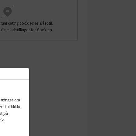
marketing cookies er slået til.
dine indstillinger for Cookies.
ysninger om
ved at klikke
st på
ik
.