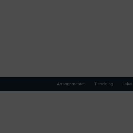
Arrangementet
Tilmelding
Lokat