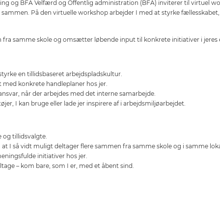
ng og BFA Velfærd og Offentlig administration (BFA) inviterer til virtuel w
e sammen. På den virtuelle workshop arbejder I med at styrke fællesskabet
 fra samme skole og omsætter løbende input til konkrete initiativer i jeres 
styrke en tillidsbaseret arbejdspladskultur.
et med konkrete handleplaner hos jer.
 ansvar, når der arbejdes med det interne samarbejde.
er, I kan bruge eller lade jer inspirere af i arbejdsmiljøarbejdet.
og tillidsvalgte.
, at I så vidt muligt deltager flere sammen fra samme skole og i samme lok
ningsfulde initiativer hos jer.
ltage – kom bare, som I er, med et åbent sind.