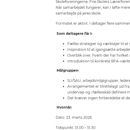
Skoleforeningerne, Frie Skolers Lærerforeni
Når samarbejdet fungerer, kan I løfte mer
samarbejde på jeres skole.
Formatet er aktivt: I deltager flere sammen
Som deltagere får I:
Fælles strategier og værktøjer til at 
Inspiration til at igangsætte arbejd
Overblik over, hvem der har hvilket
Introduktion til konkrete BFA-værktøj
Målgruppen
:
SU/SAU, arbejdsmiljøgrupper, ledere 
Arrangementet er tilrettelagt ud fra
undervejs og i fællesskab definere me
Det kræver ingen forberedelse at de
Hvornår:
Dato: 23. marts 2026
Tidspunkt: 13.00 – 15.30