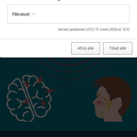
Påkrævet
Senest opdateret (UTC)
:
17. marts 2026 kl. 12.10
Afvis alle
Tillad alle